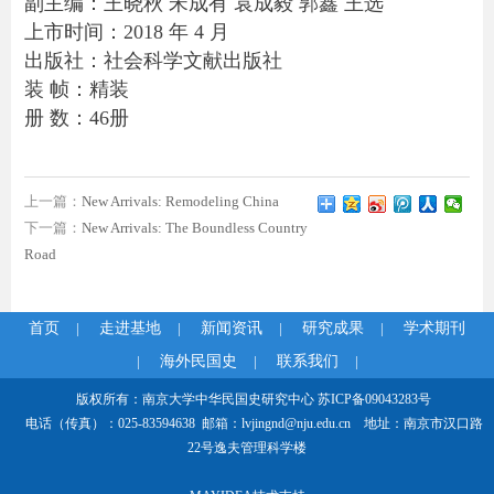
副主编：王晓秋 宋成有 袁成毅 郭鑫 王选
上市时间：2018 年 4 月
出版社：社会科学文献出版社
装 帧：精装
册 数：46册
上一篇：
New Arrivals: Remodeling China
下一篇：
New Arrivals: The Boundless Country
Road
首页
|
走进基地
|
新闻资讯
|
研究成果
|
学术期刊
|
海外民国史
|
联系我们
|
版权所有：南京大学中华民国史研究中心
苏ICP备09043283号
电话（传真）：025-83594638 邮箱：lvjingnd@nju.edu.cn 地址：南京市汉口路
22号逸夫管理科学楼