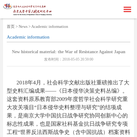
首页
首页
>
News
>
Academic information
Academic information
走进基地
新闻资讯
中心简介
New historical material: the War of Resistance Against Japan
发布时间：2018-05-05 20:59:00
研究成果
中心成员
通知公告
学术期刊
中心新闻
学术论著
2018年4月，社会科学文献出版社重磅推出了大
海外民国史
学术资讯
重要奖项
型史料汇编成果——《日本侵华决策史料丛编》。
这套资料原系教育部2009年度哲学社会科学研究重
联系我们
科研项目
港澳台民国史
大攻关项目“日本侵华史料整理与研究”的结项成
ENGLISH
国外民国史
联系方式
果，是南京大学中国抗日战争研究协同创新中心的
标志性成果，也是国家社科基金抗日战争研究专项
在线留言
工程“世界反法西斯战争史（含中国抗战）档案资料