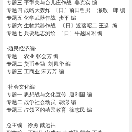
专题三 平型关与台儿庄作战 姜克实 编
专题四 战略大轰炸 〔日〕前田哲男 一濑敬一郎 编
专题五 化学武器作战 步平 编
专题六 生物武器作战 〔日〕近藤昭二 王选 编
专题七 兵要地志测绘 〔日〕牛越国昭 编
·殖民经济编·
专题一 农业 张会芳 编
专题二 货币金融 刘凤华 编
专题三 工商业 宋芳芳 编
·社会文化编·
专题一 思想战与文化宣传 唐利国 编
专题二 战争社会动员 胡澎 编
专题三 占领区的殖民教育 徐志民 编
总主编：徐勇 臧运祜