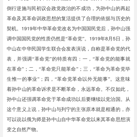
倒行逆施与民初议会政党政治的不成功，为孙中山的再起
革命及其革命训政思想的复活提供了合理的依据与历史的
1919
契机。
年中华革命党改名为中国国民党后，孙中山强
1919
8
5
调中国国民党的性质仍然是“革命党”。
年
月
日，孙
中山在中华民国学生联合会发表演说，自称是革命党的代
表，并强调“革命党”的特质有四：一，“革命党的能事就
在革命”；二，“革命党只能革命”；三，“革命为革命党毕
生惟一的事业”；四，“革命党革命以外无能事”。这意味
着孙中山的革命诉求是不断革命，永远革命。不仅如此，
孙中山还强调革命党于革命成功以后要继续以党治国。从
这个意义上说，孙中山与列宁的主张原本就是相通的，亦
可以说以俄为师是孙中山自中华革命党以来其革命思想演
变之自然产物。