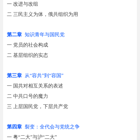
一 改进与改组
二 三民主义为体，俄共组织为用
第二章
知识青年与国民党
一 党员的社会构成
二 基层组织的实态
第三章
从“容共”到“容国”
一 国共对相互关系的表述
二 中共口号的魔力
三 上层国民党，下层共产党
第四章
裂变：全代会与党统之争
一 粤“二大”与沪“二大”