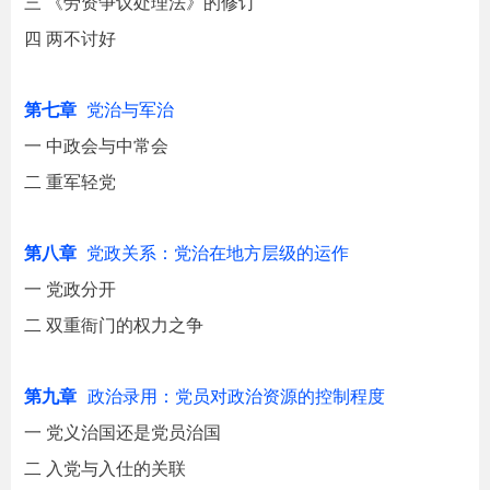
三 《劳资争议处理法》的修订
四 两不讨好
第七章
党治与军治
一 中政会与中常会
二 重军轻党
第八章
党政关系：党治在地方层级的运作
一 党政分开
二 双重衙门的权力之争
第九章
政治录用：党员对政治资源的控制程度
一 党义治国还是党员治国
二 入党与入仕的关联