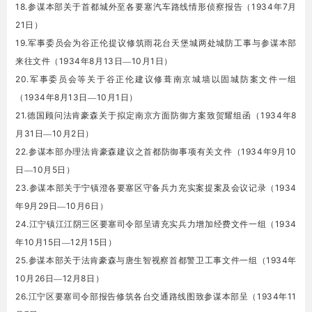
18.
1934
7
参谋本部关于首都城外至各要塞汽车路线情形侦察报告（
年
月
21
日）
19.
军事委员会为谷正伦提议修筑雨花台天堡城两处城防工事与参谋本部
1934
8
13
10
1
来往文件（
年
月
日—
月
日）
20.
军事委员会等关于谷正伦建议修葺南京城墙以固城防案文件一组
1934
8
13
10
1
（
年
月
日—
月
日）
21.
1934
8
德国顾问法肯豪森关于拟定南京方面防御方案致贺耀组函（
年
31
10
2
月
日—
月
日）
22.
1934
9
10
参谋本部办理法肯豪森建议之首都防御事项有关文件（
年
月
10
5
日—
月
日）
23.
1934
参谋本部关于宁镇澄各要塞区守备兵力充实案提案及会议记录（
9
29
10
6
年
月
日—
月
日）
24.
1934
江宁镇江江阴三区要塞司令部呈请充实兵力增加经费文件一组（
10
15
12
15
年
月
日—
月
日）
25.
1934
参谋本部关于法肯豪森与唐生智视察首都警卫工事文件一组（
年
10
26
12
8
月
日—
月
日）
26.
1934
11
江宁区要塞司令部报告修筑各台交通路线图致参谋本部呈（
年