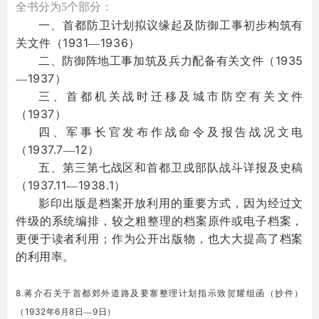
全书分为
5
个部分：
一、首都防卫计划拟议缘起及防御工事初步构筑有
1931
1936
关文件（
—
）
1935
二、防御阵地工事加筑及兵力配备有关文件（
1937
—
）
三、首都机关战时迁移及城市防空有关文件
1937
（
）
四、军事长官发布作战命令及报告战况文电
1937.7
12
（
—
）
五、第三第七战区和首都卫戍部队战斗详报及史稿
1937.11
1938.1
（
—
）
影印出版是档案开放利用的重要方式，因为经过文
件级的系统编排，较之粗整理的档案原件或电子档案，
更便于读者利用；作为公开出版物，也大大提高了档案
的利用率。
8.
蒋介石关于首都郊外道路及要塞整理计划指示致贺耀组函（抄件）
1932
6
8
9
（
年
月
日—
日）