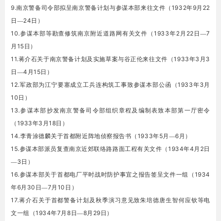
9.
1932
9
22
南京警备司令部拟呈南京警备计划与参谋本部来往文件（
年
月
24
日—
日）
10.
1933
2
22
7
参谋本部等勘查修筑南京附近道路网有关文件（
年
月
日—
15
月
日）
11.
1933
3
3
蒋介石关于南京警备计划及实施草案与谷正伦来往文件（
年
月
4
15
日—
月
日）
12.
1933
3
军政部为江宁要塞成立工兵连构筑工事致参谋本部公函（
年
月
10
日）
13.
参谋本部抄发南京警备司令部组织章程及编制表致本部第一厅密令
1933
3
18
（
年
月
日）
14.
1933
5
6
李青涂德麟关于首都附近阵地侦察报告书（
年
月—
月）
15.
1934
4
2
参谋本部派员复查南京近郊联络路路面工程有关文件（
年
月
日
3
—
日）
16.
1934
参谋本部关于首都电厂平时战时防护事宜之报告签呈文件一组（
6
30
7
10
年
月
日—
月
日）
17.
蒋介石关于首都警备计划及秋季演习意见致朱培德唐生智何应钦等电
1934
7
8
8
29
文一组（
年
月
日—
月
日）