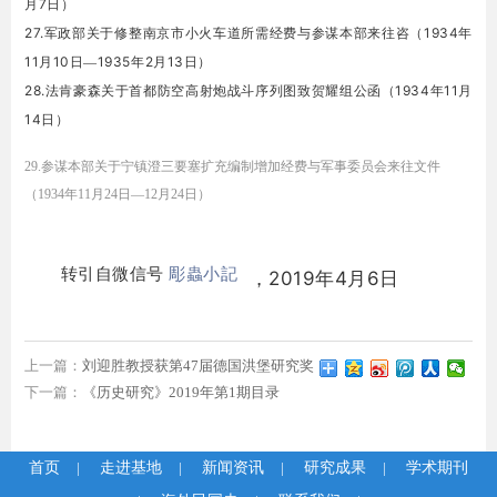
7
月
日）
27.
1934
军政部关于修整南京市小火车道所需经费与参谋本部来往咨（
年
11
10
1935
2
13
月
日—
年
月
日）
28.
1934
11
法肯豪森关于首都防空高射炮战斗序列图致贺耀组公函（
年
月
14
日）
29.
参谋本部关于宁镇澄三要塞扩充编制增加经费与军事委员会来往文件
（
1934
年
11
月
24
日—
12
月
24
日）
转引自微信号
彫蟲小記
，2019年4月6日
上一篇：
刘迎胜教授获第47届德国洪堡研究奖
下一篇：
《历史研究》2019年第1期目录
首页
|
走进基地
|
新闻资讯
|
研究成果
|
学术期刊