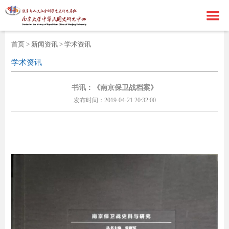
首页
首页
>
新闻资讯
>
学术资讯
走进基地
学术资讯
新闻资讯
中心简介
书讯：《南京保卫战档案》
发布时间：2019-04-21 20:32:00
研究成果
中心成员
通知公告
学术期刊
中心新闻
学术论著
海外民国史
学术资讯
重要奖项
联系我们
科研项目
港澳台民国史
ENGLISH
国外民国史
联系方式
在线留言