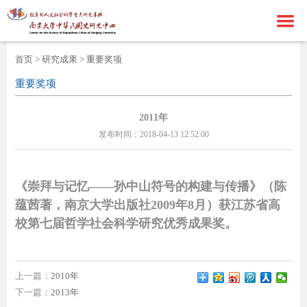
首页
首页
>
研究成果
>
重要奖项
走进基地
重要奖项
新闻资讯
中心简介
2011年
发布时间：2018-04-13 12:52:00
研究成果
中心成员
通知公告
学术期刊
中心新闻
学术论著
《崇拜与记忆
——孙中山符号的构建与传播》（陈
海外民国史
学术资讯
重要奖项
蕴茜著，南京大学出版社2009年8月）获江苏省高
校第七届哲学社会科学研究优秀成果奖。
联系我们
科研项目
港澳台民国史
ENGLISH
国外民国史
联系方式
上一篇：
2010年
在线留言
下一篇：
2013年