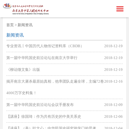
首页
首页
>
新闻资讯
走进基地
新闻资讯
专业资讯丨中国历代人物传记资料库（CBDB）
2018-12-19
新闻资讯
中心简介
第一届中华民国史前沿论坛在南京大学举行
2018-12-19
研究成果
中心成员
通知公告
《柳诒徵文集》出版
2018-12-19
学术期刊
中心新闻
学术论著
揭开南京大屠杀最原始真相，他率团队走遍全球，主编72卷
2018-12-16
海外民国史
学术资讯
重要奖项
4000万字史料集！
联系我们
科研项目
港澳台民国史
第一届中华民国史前沿论坛会议手册发布
2018-12-09
ENGLISH
国外民国史
联系方式
【講座】徐国琦：作为共有历史的中美关系史
2018-12-06
在线留言
【讲座】（美）叶文心：中华民国史研究跨学门的思考
2018-12-04